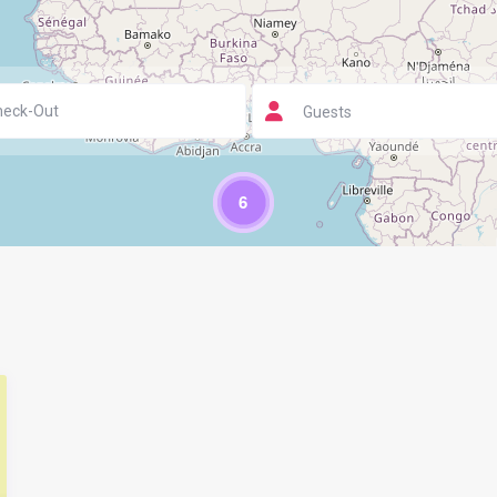
Guests
6